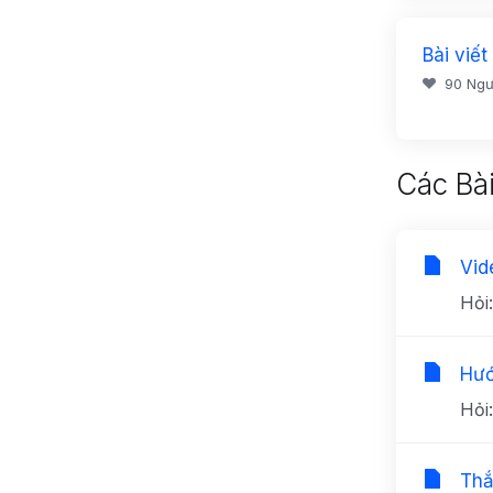
Bài viế
90 Ngư
Các Bài
Vid
Hỏi
Hướ
Hỏi
Thắ