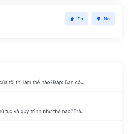
Có
No
ủa tôi thì làm thế nào?Đáp: Bạn có...
ủ tục và quy trình như thế nào?Trả...