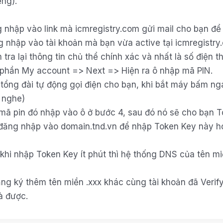
ếng).
g nhập vào link mà icmregistry.com gửi mail cho bạn để 
g nhập vào tài khoản mà bạn vừa active tại icmregistry
 tra lại thông tin chủ thể chính xác và nhất là số điện 
 phần
My account => Next => Hiện ra ô nhập mã PIN.
 tổng đài tự động gọi điện cho bạn, khi bắt máy bấm n
 nghe)
 mã pin đó nhập vào ô ở bước 4, sau đó nó sẽ cho bạn
T
 đăng nhập vào domain.tnd.vn để nhập Token Key này ho
 khi nhập Token Key ít phút thì hệ thống DNS của tên m
ng ký thêm tên miền .xxx khác cùng tài khoản đã Verify 
à được.