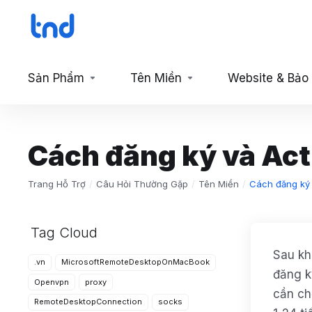
Sản Phẩm
Tên Miền
Website & Bảo
Cách đăng ký và Act
Trang Hỗ Trợ
Câu Hỏi Thường Gặp
Tên Miền
Cách đăng ký 
Tag Cloud
Sau kh
.vn
MicrosoftRemoteDesktopOnMacBook
đăng k
Openvpn
proxy
cần ch
RemoteDesktopConnection
socks