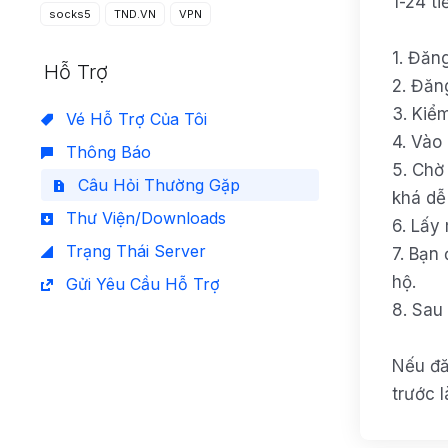
1-24 ti
socks5
TND.VN
VPN
1. Đăn
Hỗ Trợ
2. Đăn
3. Kiểm
Vé Hỗ Trợ Của Tôi
4. Vào
Thông Báo
5. Chờ
Câu Hỏi Thường Gặp
khá dễ
Thư Viện/Downloads
6. Lấy
Trạng Thái Server
7. Bạn
hộ.
Gửi Yêu Cầu Hỗ Trợ
8. Sau
Nếu đă
trước l