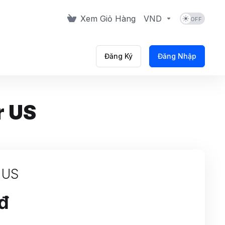
Xem Giỏ Hàng
VND
Đăng Ký
Đăng Nhập
r US
 US
đ